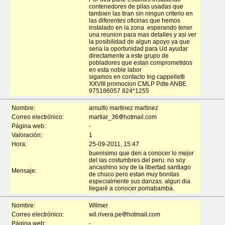
contenedores de pilas usadas que
tambien las tiran sin ningun criterio en
las diferentes oficinas que hemos
instalado en la zona .esperando tener
una reunion para mas detalles y asi ver
la posibilidad de algun apoyo ya que
seria la oportunidad para Ud ayudar
directamente a este grupo de
pobladores que estan comprometidos
en esta noble labor
sigamos en contacto Ing cappelletti
XXVIII promocion CMLP Pdte ANBE
975186057 824*1255
Nombre:
arnulfo martinez martinez
Correo electrónico:
martiar_36
hotmail.com
Página web:
-
Valoración:
1
Hora:
25-09-2011, 15:47
buenisimo que den a conocer lo mejor
del las costumbres del peru. no soy
ancashino soy de la libertad santiago
Mensaje:
de chuco pero estan muy bonitas
especialmente sus danzas. algun dia
llegaré a conocer pomabamba.
Nombre:
Wilmer
Correo electrónico:
wil.rivera.pe
hotmail.com
Página web:
-