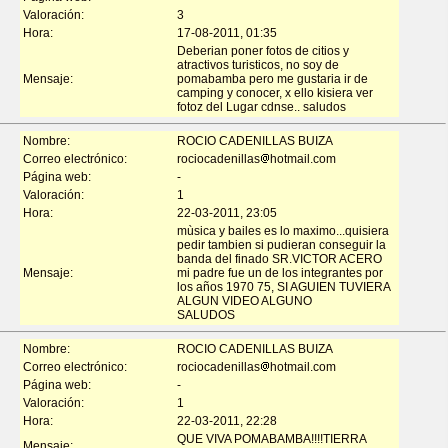
Valoración:
3
Hora:
17-08-2011, 01:35
Deberian poner fotos de citios y
atractivos turisticos, no soy de
Mensaje:
pomabamba pero me gustaria ir de
camping y conocer, x ello kisiera ver
fotoz del Lugar cdnse.. saludos
Nombre:
ROCIO CADENILLAS BUIZA
Correo electrónico:
rociocadenillas
hotmail.com
Página web:
-
Valoración:
1
Hora:
22-03-2011, 23:05
mùsica y bailes es lo maximo...quisiera
pedir tambien si pudieran conseguir la
banda del finado SR.VICTOR ACERO
Mensaje:
mi padre fue un de los integrantes por
los años 1970 75, SI AGUIEN TUVIERA
ALGUN VIDEO ALGUNO
SALUDOS
Nombre:
ROCIO CADENILLAS BUIZA
Correo electrónico:
rociocadenillas
hotmail.com
Página web:
-
Valoración:
1
Hora:
22-03-2011, 22:28
QUE VIVA POMABAMBA!!!!TIERRA
Mensaje: