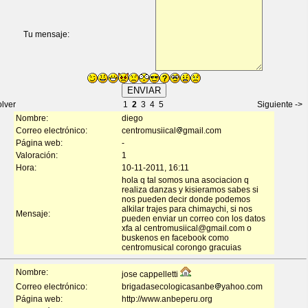
Tu mensaje:
olver
1
2
3
4
5
Siguiente ->
Nombre:
diego
Correo electrónico:
centromusiical
gmail.com
Página web:
-
Valoración:
1
Hora:
10-11-2011, 16:11
hola q tal somos una asociacion q
realiza danzas y kisieramos sabes si
nos pueden decir donde podemos
alkilar trajes para chimaychi, si nos
Mensaje:
pueden enviar un correo con los datos
xfa al centromusiical@gmail.com o
buskenos en facebook como
centromusical corongo gracuias
Nombre:
jose cappelletti
Correo electrónico:
brigadasecologicasanbe
yahoo.com
Página web:
http://www.anbeperu.org