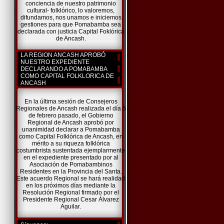
conciencia de nuestro patrimonio
cultural- folklórico, lo valoremos,
difundamos, nos unamos e iniciemos
gestiones para que Pomabamba sea
declarada con justicia Capital Foklórica
de Ancash.
LA REGION ANCASH APROBÓ
NUESTRO EXPEDIENTE
DECLARANDO A POMABAMBA
COMO CAPITAL FOLKLORICA DE
ANCASH
En la última sesión de Consejeros
Regionales de Ancash realizada el día 5
de febrero pasado, el Gobierno
Regional de Ancash aprobó por
unanimidad declarar a Pomabamba
como Capital Folklórica de Ancash, en
mérito a su riqueza folklórica
costumbrista sustentada ejemplarmente
en el expediente presentado por al
Asociación de Pomabambinos
Residentes en la Provincia del Santa.
Este acuerdo Regional se hará realidad
en los próximos días mediante la
Resolución Regional firmado por el
Presidente Regional Cesar Álvarez
Aguilar.