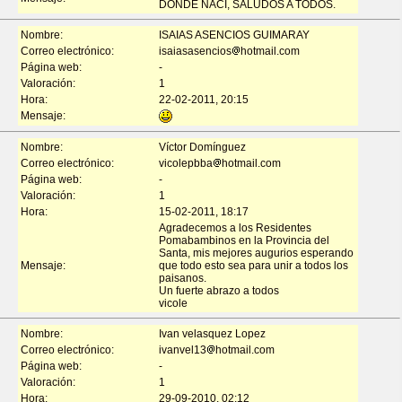
DONDE NACI, SALUDOS A TODOS.
Nombre:
ISAIAS ASENCIOS GUIMARAY
Correo electrónico:
isaiasasencios
hotmail.com
Página web:
-
Valoración:
1
Hora:
22-02-2011, 20:15
Mensaje:
Nombre:
Víctor Domínguez
Correo electrónico:
vicolepbba
hotmail.com
Página web:
-
Valoración:
1
Hora:
15-02-2011, 18:17
Agradecemos a los Residentes
Pomabambinos en la Provincia del
Santa, mis mejores augurios esperando
Mensaje:
que todo esto sea para unir a todos los
paisanos.
Un fuerte abrazo a todos
vicole
Nombre:
Ivan velasquez Lopez
Correo electrónico:
ivanvel13
hotmail.com
Página web:
-
Valoración:
1
Hora:
29-09-2010, 02:12