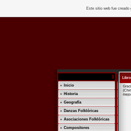
Este sitio web fue creado
Libro
Inicio
Grac
(Chim
Historia
mejo
Geografía
Danzas Folklóricas
Asociaciones Folklóricas
Compositores