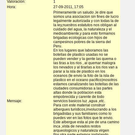
Valoración:
1
Hora:
27-09-2011, 17:05
Primeramente un saludo ,le dire que
somos una asociacion sin fines de lucro
legalmente autorizada y con todas la de
la ley,nuestros estatutos nos obligan al
cuidado del agua, la naturaleza y el
medioambiente,y para esto formamos
brigadas ecologicas con hijos de
campesinos pobres de la sierra del
Peru.
En los lugares que laboramos las
botellas de plastico usadas no se
pueden vender y la gente las quema o
las tiras a los rios , al quemar malogra
los nevados y al tirarlas a los rios van a
parar a la isla de plastico en los
oceanos (te envio la foto de la isla de
plastico en el oceano pacifico)nosotros
estamos canalizando las botellas de las
ciudades consumidoras a las partes
altas donde la poblacion esta
empobrecida y carente de todo
Mensaje:
servicios basicos luz ,agua ,etc.
Para con este material construir
albergues turisticos,involucrando a los
brigadistas y sus familiares como lo
puedes ver en las fotos que te envio.
Este albergue esta al pie de una camino
inca ,vista de nevados restos
arqueologicos y naturaleza virgen
Por otra parte estamos instalando