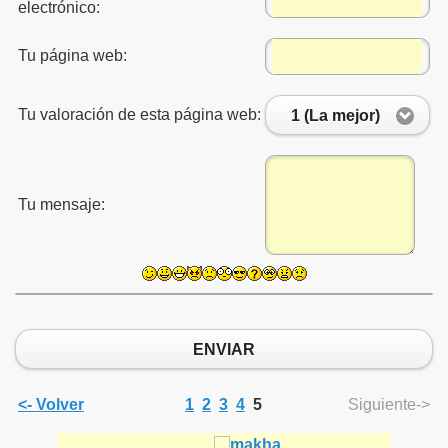
electrónico:
Tu página web:
Tu valoración de esta página web:
1 (La mejor)
Tu mensaje:
a
ENVIAR
<- Volver
1
2
3
4
5
Siguiente->