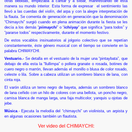
otras bebidas, empezaba a cantar y a silbar, manifestando de esta
manera su mundo interior. Esta forma de expresar
el sentimiento las
llevó a las cuerdas del violín, del arpa y con la alegre interpretación de
la flauta. Se comenta de generación en generación que la denominación
“Chimaychi” surgió cuando en plena animación durante la fiesta se les
decía a los demás “
piimaychi
” o “
ichiiyay
” que significa “para todos” y
“pararse todos” respectivamente, durante el momento festivo.
De estos vocablos insinuatorios al jolgorio colectivo que se repetían
constantemente, éste género musical con el tiempo se convierte en la
palabra CHIMAYCHI.
Vestuario.-
Se detalla en el vestuario de la mujer una “pintaybata”, que
debajo de ella esta la “llullimpa” o pollera granate o rosada, botines de
cuero negro o marrón, llevan además el monillo o blusa de color rosado,
celeste o lila. Sobre a cabeza utilizan un sombrero blanco de lana, con
cinta roja.
El varón utiliza un terno negro de bayeta, además un sombrero blanco
de lana ceñido con un hilo de colores con una bellota, un poncho negro,
camisa blanca de manga larga, una faja multicolor, yanquis u ojotas de
jebe.
Música
.- Ejecuta la melodía del “chimaychi” un violinista, un arpista y
en algunas ocasiones también un flautista.
Ver video del CHIMAYCHI: