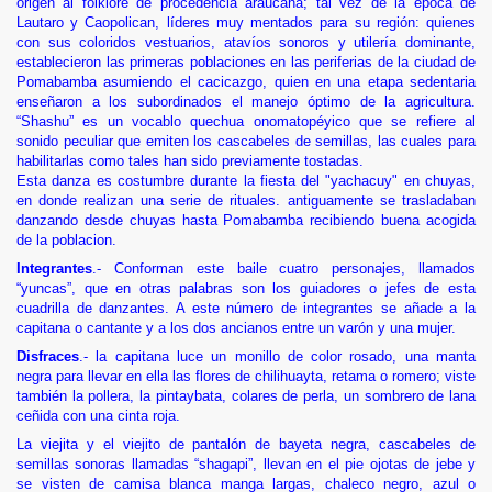
origen al folklore de procedencia araucana; tal vez de la época de
Lautaro y Caopolican, líderes muy mentados para su región: quienes
con sus coloridos vestuarios, atavíos sonoros y utilería dominante,
establecieron las primeras poblaciones en las periferias de la ciudad de
Pomabamba asumiendo el cacicazgo, quien en una etapa sedentaria
enseñaron a los subordinados el manejo óptimo de la agricultura.
“Shashu” es un vocablo quechua onomatopéyico que se refiere al
sonido peculiar que emiten los cascabeles de semillas, las cuales para
habilitarlas como tales han sido previamente tostadas.
Esta danza es costumbre durante la fiesta del "yachacuy" en chuyas,
en donde realizan una serie de rituales. antiguamente se trasladaban
danzando desde chuyas hasta Pomabamba recibiendo buena acogida
de la poblacion.
Integrantes
.- Conforman este baile cuatro personajes, llamados
“yuncas”, que en otras palabras son los guiadores o jefes de esta
cuadrilla de danzantes. A este número de integrantes se añade a la
capitana o cantante y a los dos ancianos entre un varón y una mujer.
Disfraces
.- la capitana luce un monillo de color rosado, una manta
negra para llevar en ella las flores de chilihuayta, retama o romero; viste
también la pollera, la pintaybata, colares de perla, un sombrero de lana
ceñida con una cinta roja.
La viejita y el viejito de pantalón de bayeta negra, cascabeles de
semillas sonoras llamadas “shagapi”, llevan en el pie ojotas de jebe y
se visten de camisa blanca manga largas, chaleco negro, azul o